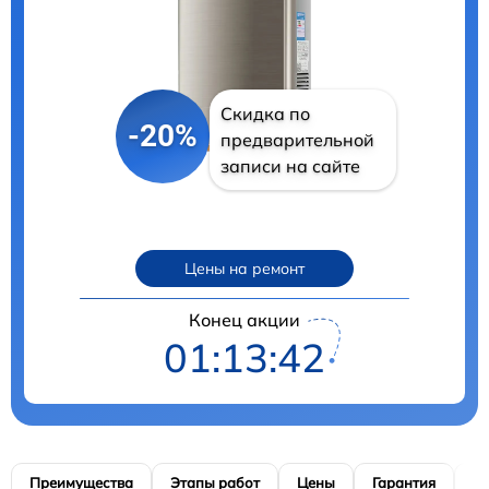
Скидка по
-20%
предварительной
записи на сайте
Цены на ремонт
Конец акции
01:13:41
Преимущества
Этапы работ
Цены
Гарантия
М