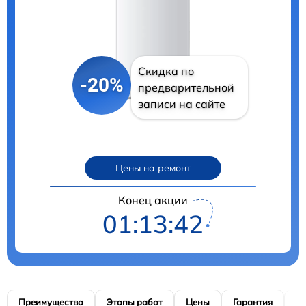
Скидка по
-20%
предварительной
записи на сайте
Цены на ремонт
Конец акции
01:13:41
Преимущества
Этапы работ
Цены
Гарантия
М