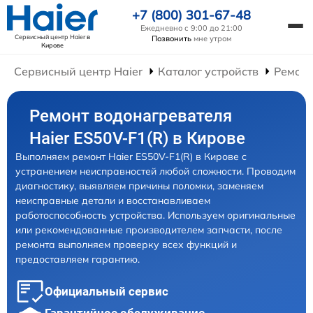
+7 (800) 301-67-48
Ежедневно с 9:00 до 21:00
Сервисный центр Haier
в
Позвонить
мне утром
Кирове
Сервисный центр Haier
Каталог устройств
Ремонт
Ремонт водонагревателя
Haier ES50V-F1(R) в Кирове
Выполняем ремонт Haier ES50V-F1(R) в Кирове с
устранением неисправностей любой сложности. Проводим
диагностику, выявляем причины поломки, заменяем
неисправные детали и восстанавливаем
работоспособность устройства. Используем оригинальные
или рекомендованные производителем запчасти, после
ремонта выполняем проверку всех функций и
предоставляем гарантию.
Официальный сервис