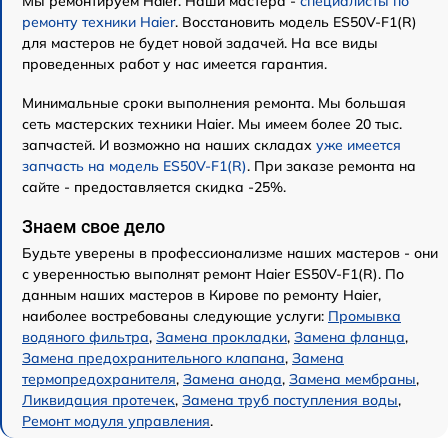
Мы ремонтируем Haier. Наши мастера -
специалисты по
ремонту техники Haier
. Восстановить модель ES50V-F1(R)
для мастеров не будет новой задачей. На все виды
проведенных работ у нас имеется гарантия.
Минимальные сроки выполнения ремонта. Мы большая
сеть мастерских техники Haier. Мы имеем более 20 тыс.
запчастей. И возможно на наших складах
уже имеется
запчасть на модель ES50V-F1(R)
. При заказе ремонта на
сайте - предоставляется скидка -25%.
Знаем свое дело
Будьте уверены в профессионализме наших мастеров - они
с уверенностью выполнят ремонт Haier ES50V-F1(R). По
данным наших мастеров в Кирове по ремонту Haier,
наиболее востребованы следующие услуги:
Промывка
водяного фильтра
,
Замена прокладки
,
Замена фланца
,
Замена предохранительного клапана
,
Замена
термопредохранителя
,
Замена анода
,
Замена мембраны
,
Ликвидация протечек
,
Замена труб поступления воды
,
Ремонт модуля управления
.