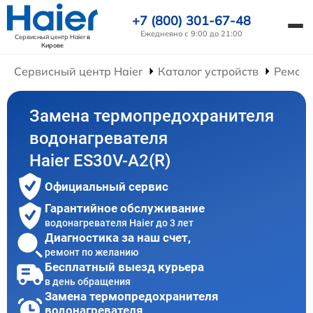
+7 (800) 301-67-48
Ежедневно с 9:00 до 21:00
Сервисный центр Haier
в
Кирове
Сервисный центр Haier
Каталог устройств
Ремонт
Замена термопредохранителя
водонагревателя
Haier ES30V-A2(R)
Официальный сервис
Гарантийное обслуживание
водонагревателя Haier до 3 лет
Диагностика за наш счет,
ремонт по желанию
Бесплатный выезд курьера
в день обращения
Замена термопредохранителя
водонагревателя