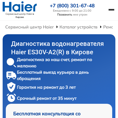
+7 (800) 301-67-48
Ежедневно с 9:00 до 21:00
Сервисный центр Haier
в
Позвонить
мне утром
Кирове
Сервисный центр Haier
Каталог устройств
Ремонт
Диагностика водонагревателя
Haier ES30V-A2(R) в Кирове
Диагностика за наш счет, ремонт по
желанию
Бесплатный выезд курьера в день
обращения
Гарантия на ремонт до 3 лет
Срочный ремонт от 35 минут
Бесплатная консультация со