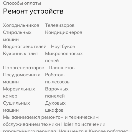
Способы оплаты
Ремонт устройств
Холодильников
Телевизоров
Стиральных
Кондиционеров
машин
Водонагревателей
Ноутбуков
Кухонных плит
Микроволновых
печей
Парогенераторов
Планшетов
Посудомоечных
Роботов-
машин
пылесосов
Морозильных
Варочных
камер
панелей
Сушильных
Духовых
машин
шкафов
Мы занимаемся ремонтом и техническим
обслуживанием техники Haier по истечении
гарантийного периода. Наш центр в Кирове работает