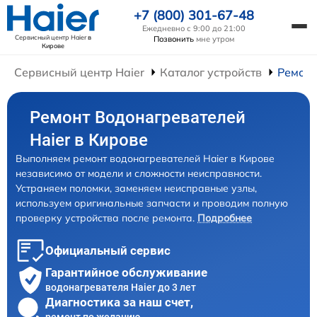
+7 (800) 301-67-48
Ежедневно с 9:00 до 21:00
Сервисный центр Haier
в
Позвонить
мне утром
Кирове
Сервисный центр Haier
Каталог устройств
Ремонт
Ремонт Водонагревателей
Haier в Кирове
Выполняем ремонт водонагревателей Haier в Кирове
независимо от модели и сложности неисправности.
Устраняем поломки, заменяем неисправные узлы,
используем оригинальные запчасти и проводим полную
проверку устройства после ремонта.
Подробнее
Официальный сервис
Гарантийное обслуживание
водонагревателя Haier до 3 лет
Диагностика за наш счет,