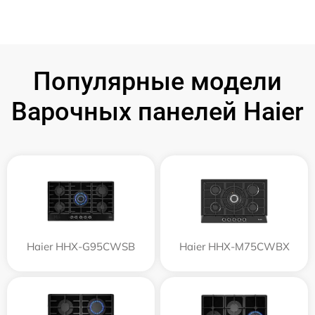
Популярные модели
Варочных панелей Haier
Haier HHX-G95CWSB
Haier HHX-M75CWBX