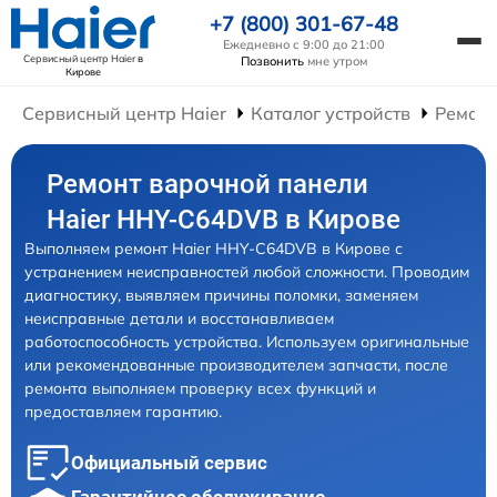
+7 (800) 301-67-48
Ежедневно с 9:00 до 21:00
Сервисный центр Haier
в
Позвонить
мне утром
Кирове
Сервисный центр Haier
Каталог устройств
Ремонт
Ремонт варочной панели
Haier HHY-C64DVB в Кирове
Выполняем ремонт Haier HHY-C64DVB в Кирове с
устранением неисправностей любой сложности. Проводим
диагностику, выявляем причины поломки, заменяем
неисправные детали и восстанавливаем
работоспособность устройства. Используем оригинальные
или рекомендованные производителем запчасти, после
ремонта выполняем проверку всех функций и
предоставляем гарантию.
Официальный сервис