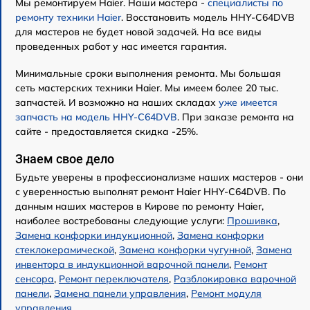
Мы ремонтируем Haier. Наши мастера -
специалисты по
ремонту техники Haier
. Восстановить модель HHY-C64DVB
для мастеров не будет новой задачей. На все виды
проведенных работ у нас имеется гарантия.
Минимальные сроки выполнения ремонта. Мы большая
сеть мастерских техники Haier. Мы имеем более 20 тыс.
запчастей. И возможно на наших складах
уже имеется
запчасть на модель HHY-C64DVB
. При заказе ремонта на
сайте - предоставляется скидка -25%.
Знаем свое дело
Будьте уверены в профессионализме наших мастеров - они
с уверенностью выполнят ремонт Haier HHY-C64DVB. По
данным наших мастеров в Кирове по ремонту Haier,
наиболее востребованы следующие услуги:
Прошивка
,
Замена конфорки индукционной
,
Замена конфорки
стеклокерамической
,
Замена конфорки чугунной
,
Замена
инвентора в индукционной варочной панели
,
Ремонт
сенсора
,
Ремонт переключателя
,
Разблокировка варочной
панели
,
Замена панели управления
,
Ремонт модуля
управления
.