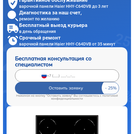
Гарантийное обслуживание
варочной панели Haier HHY-C64DVB до 3 лет
Диагностика за наш счет,
ремонт по желанию
Бесплатный выезд курьера
в день обращения
Срочный ремонт
варочной панели Haier HHY-C64DVB от 35 минут
Бесплатная консультация со
специалистом
Оставить заявку
Нажимая на кнопку "Оставить заявку" Вы соглашаетесь c
политикой
конфиденциальности