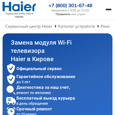
+7 (800) 301-67-48
Ежедневно с 9:00 до 21:00
Сервисный центр Haier
в
Позвонить
мне утром
Кирове
Сервисный центр Haier
Каталог устройств
Ремонт
Замена модуля Wi-Fi
телевизора
Haier в Кирове
Официальный сервис
Гарантийное обслуживание
до 3 лет
Диагностика за наш счет,
ремонт по желанию
Бесплатный выезд курьера
в день обращения
Срочный ремонт
от 35 минут