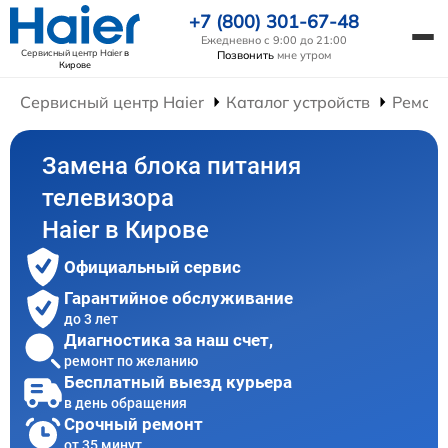
+7 (800) 301-67-48
Ежедневно с 9:00 до 21:00
Сервисный центр Haier
в
Позвонить
мне утром
Кирове
Сервисный центр Haier
Каталог устройств
Ремонт
Замена блока питания
телевизора
Haier в Кирове
Официальный сервис
Гарантийное обслуживание
до 3 лет
Диагностика за наш счет,
ремонт по желанию
Бесплатный выезд курьера
в день обращения
Срочный ремонт
от 35 минут