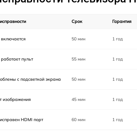
от 60 мин
исправности
Срок
Гарантия
от 60 мин
 включается
50 мин
1 год
от 60 мин
 работает пульт
55 мин
1 год
от 60 мин
от 60 мин
облемы с подсветкой экрана
50 мин
1 год
от 60 мин
т изображения
45 мин
1 год
исправен HDMI порт
60 мин
1 год