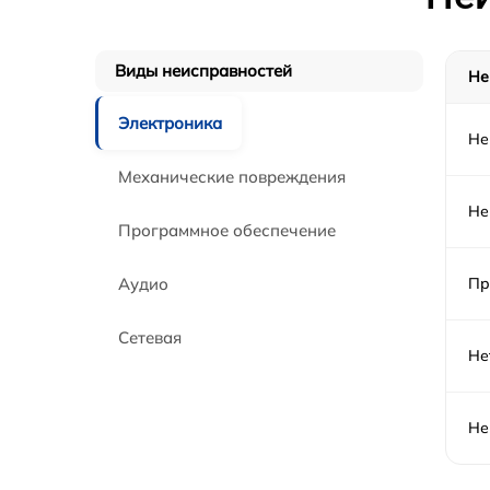
Замена разъема AUX телевизора Haier
Виды неисправностей
Не
Замена SCART-разъема телевизора Haier
Электроника
Не
Замена шнура питания телевизора Haier
Механические повреждения
Не
Замена разъема питания телевизора Haier
Программное обеспечение
Восстановление после попадания влаги
Аудио
Пр
телевизора Haier
Замена трансформаторов подсветки
Сетевая
телевизора Haier
Не
Не