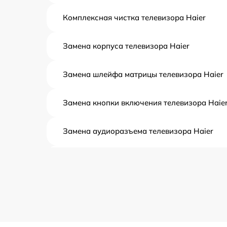
Комплексная чистка телевизора Haier
Замена корпуса телевизора Haier
Замена шлейфа матрицы телевизора Haier
Замена кнопки включения телевизора Haie
Замена аудиоразъема телевизора Haier
Замена USB порта телевизора Haier
Замена разъёмов (HDMI, DVI, Дисплей
порта) телевизора Haier
Замена модуля Wi-Fi телевизора Haier