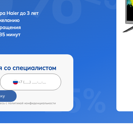
ра Haier до 3 лет
 желанию
бращения
 35 минут
я со специалистом
вку
есь c
политикой конфиденциальности