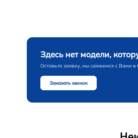
Прошивка / разблокировка телевизора Haie
Замена сигнальной платы телевизора Haie
Замена резистора телевизора Haier
Здесь нет модели, котор
Замена предохранителя телевизора Haier
Оставьте заявку, мы свяжемся с Вами 
Замена платы обработки видеосигнала
телевизора Haier
Заказать звонок
Замена конденсатора телевизора Haier
Замена кнопок управления телевизора Haie
Замена ИК-приемника телевизора Haier
Неи