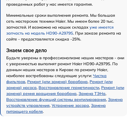
проведенных работ у нас имеется гарантия.
Минимальные сроки выполнения ремонта. Мы большая
сеть мастерских техники Haier. Мы имеем более 20 тыс.
запчастей. И возможно на наших складах
уже имеется
запчасть на модель HD90-A2979S
. При заказе ремонта на
сайте - предоставляется скидка -25%.
Знаем свое дело
Будьте уверены в профессионализме наших мастеров - они
с уверенностью выполнят ремонт Haier HD90-A2979S. По
данным наших мастеров в Кирове по ремонту Haier,
наиболее востребованы следующие услуги:
Чистка
фильтров
,
Ремонт (или замена) барабана
,
Ремонт (или
замена) насоса
,
Восстановление герметичности
,
Ремонт (или
замена) ремня вращения барабана
,
Замена ТЭНа
,
Восстановление функций системы вентилирования
,
Замена
устройств управления
,
Устранение засора
,
Замена
питающего кабеля
.