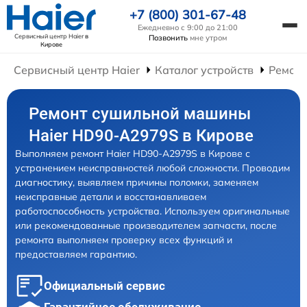
+7 (800) 301-67-48
Ежедневно с 9:00 до 21:00
Сервисный центр Haier
в
Позвонить
мне утром
Кирове
Сервисный центр Haier
Каталог устройств
Ремон
Ремонт сушильной машины
Haier HD90-A2979S в Кирове
Выполняем ремонт Haier HD90-A2979S в Кирове с
устранением неисправностей любой сложности. Проводим
диагностику, выявляем причины поломки, заменяем
неисправные детали и восстанавливаем
работоспособность устройства. Используем оригинальные
или рекомендованные производителем запчасти, после
ремонта выполняем проверку всех функций и
предоставляем гарантию.
Официальный сервис