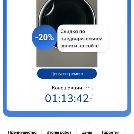
Скидка по
-20%
предварительной
записи на сайте
Цены на ремонт
Конец акции
01:13:41
Преимущества
Этапы работ
Цены
Гарантия
М