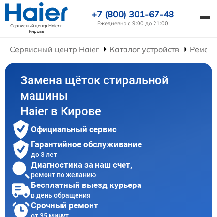
+7 (800) 301-67-48
Ежедневно с 9:00 до 21:00
Сервисный центр Haier
в
Кирове
Сервисный центр Haier
Каталог устройств
Ремон
Замена щёток стиральной
машины
Haier в Кирове
Официальный сервис
Гарантийное обслуживание
до 3 лет
Диагностика за наш счет,
ремонт по желанию
Бесплатный выезд курьера
в день обращения
Срочный ремонт
от 35 минут