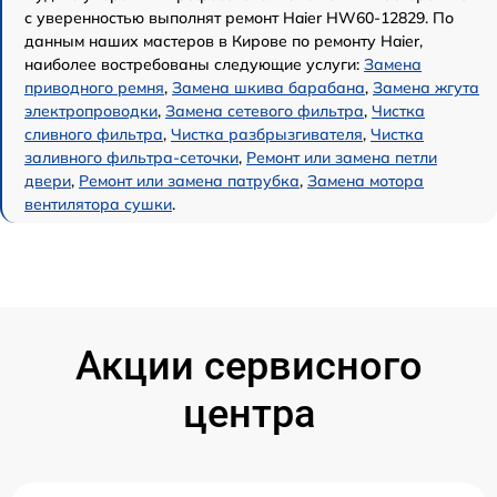
с уверенностью выполнят ремонт Haier HW60-12829. По
данным наших мастеров в Кирове по ремонту Haier,
наиболее востребованы следующие услуги:
Замена
приводного ремня
,
Замена шкива барабана
,
Замена жгута
электропроводки
,
Замена сетевого фильтра
,
Чистка
сливного фильтра
,
Чистка разбрызгивателя
,
Чистка
заливного фильтра-сеточки
,
Ремонт или замена петли
двери
,
Ремонт или замена патрубка
,
Замена мотора
вентилятора сушки
.
Акции сервисного
центра