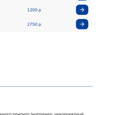
1200 р
2750 р
850 р
2450 р
1800 р
1100 р
1100 р
1800 р
енного ремонта (например, некорректный