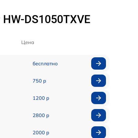
r HW-DS1050TXVE
Цена
бесплатно
750 р
1200 р
2800 р
2000 р