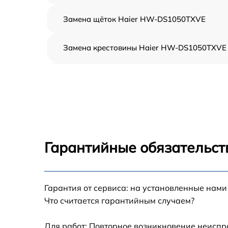
Замена щёток Haier HW-DS1050TXVE
Замена крестовины Haier HW-DS1050TXVE
Корпусный ремонт (замена резинок,
креплений, кнопок) Haier HW-DS1050TXVE
Ремонт платы управления (восстановление)
Haier HW-DS1050TXVE
Замена блока управления Haier HW-
DS1050TXVE
Гарантийные обязательст
Ремонт/замена датчика температуры Haier
HW-DS1050TXVE
Гарантия от сервиса: на установленные нами
Замена УБЛ Haier HW-DS1050TXVE
Что считается гарантийным случаем?
Замена циркуляционного насоса Haier HW
DS1050TXVE
Для работ: Повторное возникновение неиспр