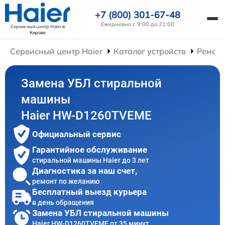
+7 (800) 301-67-48
Ежедневно с 9:00 до 21:00
Сервисный центр Haier
в
Кирове
Сервисный центр Haier
Каталог устройств
Ремон
Замена УБЛ стиральной
машины
Haier HW-D1260TVEME
Официальный сервис
Гарантийное обслуживание
стиральной машины Haier до 3 лет
Диагностика за наш счет,
ремонт по желанию
Бесплатный выезд курьера
в день обращения
Замена УБЛ стиральной машины
Haier HW-D1260TVEME от 35 минут