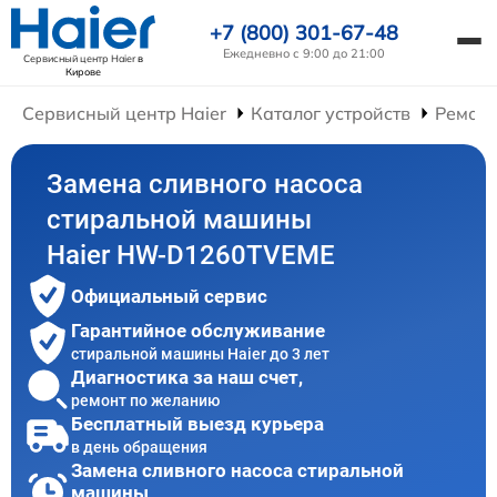
+7 (800) 301-67-48
Ежедневно с 9:00 до 21:00
Сервисный центр Haier
в
Кирове
Сервисный центр Haier
Каталог устройств
Ремон
Замена сливного насоса
стиральной машины
Haier HW-D1260TVEME
Официальный сервис
Гарантийное обслуживание
стиральной машины Haier до 3 лет
Диагностика за наш счет,
ремонт по желанию
Бесплатный выезд курьера
в день обращения
Замена сливного насоса стиральной
машины