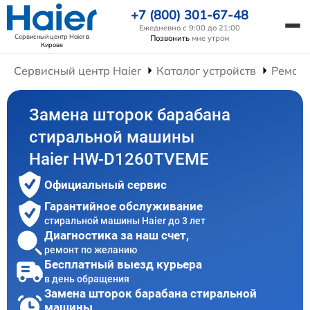
+7 (800) 301-67-48
Ежедневно с 9:00 до 21:00
Сервисный центр Haier
в
Позвонить
мне утром
Кирове
Сервисный центр Haier
Каталог устройств
Ремон
Замена шторок барабана
стиральной машины
Haier HW-D1260TVEME
Официальный сервис
Гарантийное обслуживание
стиральной машины Haier до 3 лет
Диагностика за наш счет,
ремонт по желанию
Бесплатный выезд курьера
в день обращения
Замена шторок барабана стиральной
машины