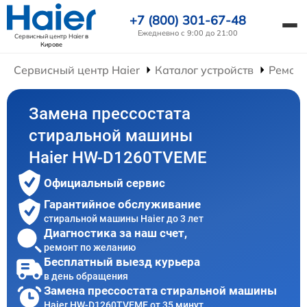
+7 (800) 301-67-48
Ежедневно с 9:00 до 21:00
Сервисный центр Haier
в
Кирове
Сервисный центр Haier
Каталог устройств
Ремон
Замена прессостата
стиральной машины
Haier HW-D1260TVEME
Официальный сервис
Гарантийное обслуживание
стиральной машины Haier до 3 лет
Диагностика за наш счет,
ремонт по желанию
Бесплатный выезд курьера
в день обращения
Замена прессостата стиральной машины
Haier HW-D1260TVEME от 35 минут