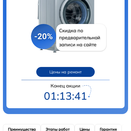
Скидка по
-20%
предварительной
записи на сайте
Цены на ремонт
Конец акции
01:13:40
Преимущества
Этапы работ
Цены
Гарантия
М