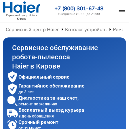
+7 (800) 301-67-48
Ежедневно с 9:00 до 21:00
Сервисный центр Haier
в
Кирове
Сервисный центр Haier
Каталог устройств
Ремонт
Сервисное обслуживание
робота-пылесоса
Haier в Кирове
Официальный сервис
Гарантийное обслуживание
до 3 лет
Диагностика за наш счет,
ремонт по желанию
Бесплатный выезд курьера
в день обращения
Срочный ремонт
от 35 минут