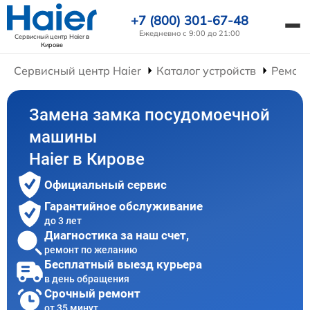
+7 (800) 301-67-48
Ежедневно с 9:00 до 21:00
Сервисный центр Haier
в
Кирове
Сервисный центр Haier
Каталог устройств
Ремон
Замена замка посудомоечной
машины
Haier в Кирове
Официальный сервис
Гарантийное обслуживание
до 3 лет
Диагностика за наш счет,
ремонт по желанию
Бесплатный выезд курьера
в день обращения
Срочный ремонт
от 35 минут