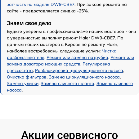
запчасть на модель DW9-CBE7
. При заказе ремонта на
сайте - предоставляется скидка -25%.
Знаем свое дело
Будьте уверены в профессионализме наших мастеров - они
с уверенностью выполнят ремонт Haier DW9-CBE7. По
данным наших мастеров в Кирове по ремонту Haier,
наиболее востребованы следующие услуги:
Чистка
разбрызгивателя
,
Ремонт или замена патрубка
,
Ремонт или
замена дозатора моющих средств
,
Регулировка
прессостата
,
Разблокировка циркуляционного насоса
,
Очистка фильтров
,
Замена циркуляционного насоса
,
Замена улитки
,
Замена сливного шланга
,
Замена сливного
насоса
.
Акции сервисного