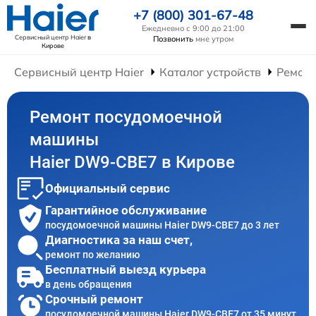
+7 (800) 301-67-48
Ежедневно с 9:00 до 21:00
Сервисный центр Haier
в
Позвонить
мне утром
Кирове
Сервисный центр Haier
Каталог устройств
Ремон
Ремонт посудомоечной
машины
Haier DW9-CBE7 в Кирове
Официальный сервис
Гарантийное обслуживание
посудомоечной машины Haier DW9-CBE7 до 3 лет
Диагностика за наш счет,
ремонт по желанию
Бесплатный выезд курьера
в день обращения
Срочный ремонт
посудомоечной машины Haier DW9-CBE7 от 35 минут