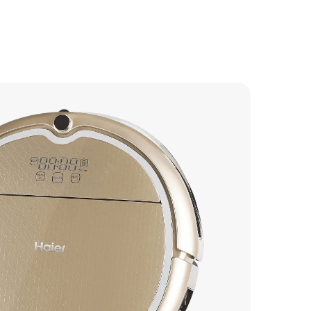
500 р
750 р