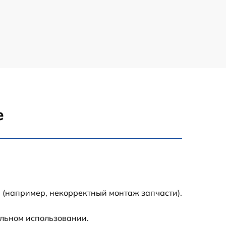
900 р
1100 р
500 р
800 р
е
1200 р
800 р
500 р
 (например, некорректный монтаж запчасти).
1200 р
альном использовании.