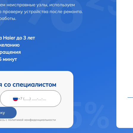
яем неисправные узлы, используем
 проверку устройства после ремонта.
работы.
 Haier до 3 лет
 желанию
бращения
5 минут
я со специалистом
вку
есь c
политикой конфиденциальности