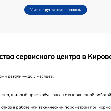
от 60 мин
У меня другая неисправность
от 60 мин
от 60 мин
от 60 мин
ства сервисного центра в Киров
от 60 мин
от 60 мин
ами детали — до 3 месяцев.
от 60 мин
екта, который прямо обусловлен с выполненной работой
от 60 мин
 отказ в работе или техническим параметрам при норм