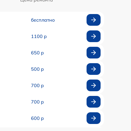
бесплатно
1100 р
650 р
500 р
700 р
700 р
600 р