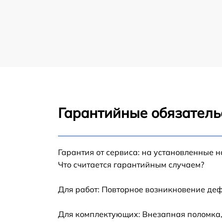
Чистка от пыли планшета Haier
Замена стекла планшета Haier
Замена динамика планшета Haier
Замена задней крышки планшета Haier
Гарантийные обязатель
Замена дисплея (экрана) планшета Haier
Замена корпуса планшета Haier
Гарантия от сервиса: на установленные н
Что считается гарантийным случаем?
Замена аккумулятора планшета Haier
Для работ: Повторное возникновение деф
Замена платы управления (мат.платы, мейн
платы) планшета Haier
Для комплектующих: Внезапная поломка,