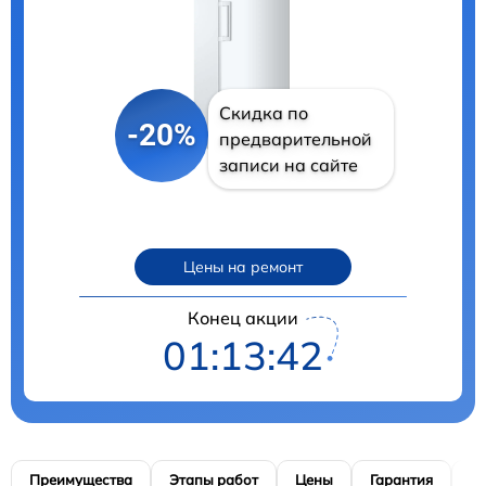
Скидка по
-20%
предварительной
записи на сайте
Цены на ремонт
Конец акции
01:13:41
Преимущества
Этапы работ
Цены
Гарантия
М