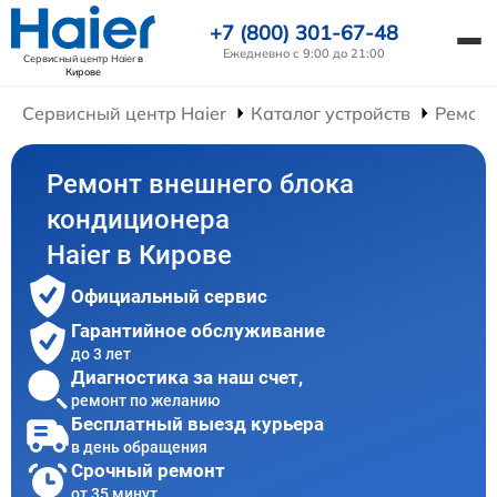
+7 (800) 301-67-48
Ежедневно с 9:00 до 21:00
Сервисный центр Haier
в
Кирове
Сервисный центр Haier
Каталог устройств
Ремон
Ремонт внешнего блока
кондиционера
Haier в Кирове
Официальный сервис
Гарантийное обслуживание
до 3 лет
Диагностика за наш счет,
ремонт по желанию
Бесплатный выезд курьера
в день обращения
Срочный ремонт
от 35 минут