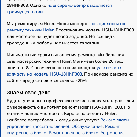
18HNF303. Однако
наш сервис-центр выделяется
преимуществами
.
Мы ремонтируем Haier. Наши мастера -
специалисты по
ремонту техники Haier
. Восстановить модель HSU-18HNF303
для мастеров не будет новой задачей. На все виды
проведенных работ у нас имеется гарантия.
Минимальные сроки выполнения ремонта. Мы большая
сеть мастерских техники Haier. Мы имеем более 20 тыс.
запчастей. И возможно на наших складах
уже имеется
запчасть на модель HSU-18HNF303
. При заказе ремонта на
сайте - предоставляется скидка -25%.
Знаем свое дело
Будьте уверены в профессионализме наших мастеров - они
с уверенностью выполнят ремонт Haier HSU-18HNF303. По
данным наших мастеров в Кирове по ремонту Haier,
наиболее востребованы следующие услуги:
Ремонт платы
управления (восстановление)
,
Обслуживание
,
Ремонт
внутреннего блока
,
Ремонт внешнего блока
,
Устранение