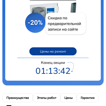
Скидка по
-20%
предварительной
записи на сайте
Цены на ремонт
Конец акции
01:13:41
Преимущества
Этапы работ
Цены
Гарантия
М