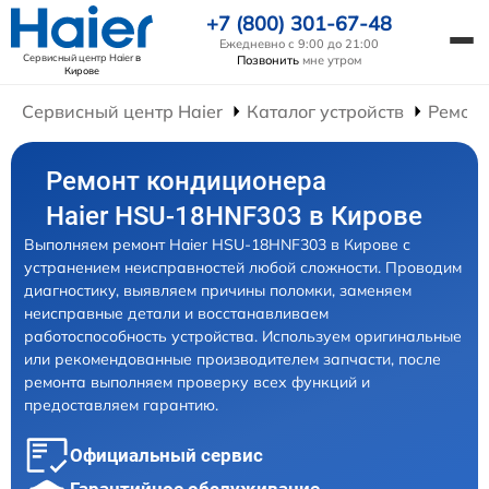
+7 (800) 301-67-48
Ежедневно с 9:00 до 21:00
Сервисный центр Haier
в
Позвонить
мне утром
Кирове
Сервисный центр Haier
Каталог устройств
Ремон
Ремонт кондиционера
Haier HSU-18HNF303 в Кирове
Выполняем ремонт Haier HSU-18HNF303 в Кирове с
устранением неисправностей любой сложности. Проводим
диагностику, выявляем причины поломки, заменяем
неисправные детали и восстанавливаем
работоспособность устройства. Используем оригинальные
или рекомендованные производителем запчасти, после
ремонта выполняем проверку всех функций и
предоставляем гарантию.
Официальный сервис