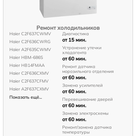
Ремонт холодильников
Haier C2F637CWMV
Диагностика
от 15 мин.
Haier C2F636CWRG
Устранение утечки
Haier A2F635CWMV
хладагента
Haier HBM-686S
от 60 мин.
Haier HB14FMAA
Ремонт датчика
морозильного отделения
Haier C2F636CXMV
от 60 мин.
Haier C2F637CFMV
Замена усилителей
Haier A2F637CXMV
от 60 мин.
Показать ещё...
Перевешивание дверей
от 60 мин.
Замена электросхемы
от 60 мин.
Ремонт/замена датчика
температуры