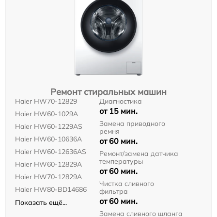
Ремонт стиральных машин
Haier HW70-12829
Диагностика
от 15 мин.
Haier HW60-1029A
Замена приводного
Haier HW60-1229AS
ремня
Haier HW60-10636A
от 60 мин.
Haier HW60-12636AS
Ремонт/замена датчика
температуры
Haier HW60-12829A
от 60 мин.
Haier HW70-12829A
Чистка сливного
Haier HW80-BD14686
фильтра
от 60 мин.
Показать ещё...
Замена сливного шланга