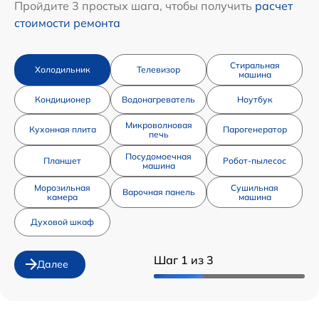
Пройдите 3 простых шага, чтобы получить
расчет
стоимости ремонта
Стиральная
Холодильник
Телевизор
машина
Кондиционер
Водонагреватель
Ноутбук
Микроволновая
Кухонная плита
Парогенератор
печь
Посудомоечная
Планшет
Робот-пылесос
машина
Морозильная
Сушильная
Варочная панель
камера
машина
Духовой шкаф
Шаг 1 из 3
Далее